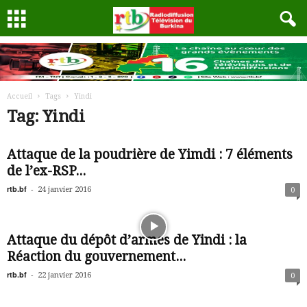
Accueil
Tags
Yindi
Tag: Yindi
Attaque de la poudrière de Yimdi : 7 éléments
de l’ex-RSP...
rtb.bf
-
24 janvier 2016
0
Attaque du dépôt d’armes de Yindi : la
Réaction du gouvernement...
rtb.bf
-
22 janvier 2016
0