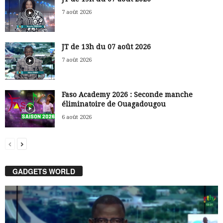
7 août 2026
JT de 13h du 07 août 2026
7 août 2026
Faso Academy 2026 : Seconde manche
éliminatoire de Ouagadougou
6 août 2026
GADGETS WORLD