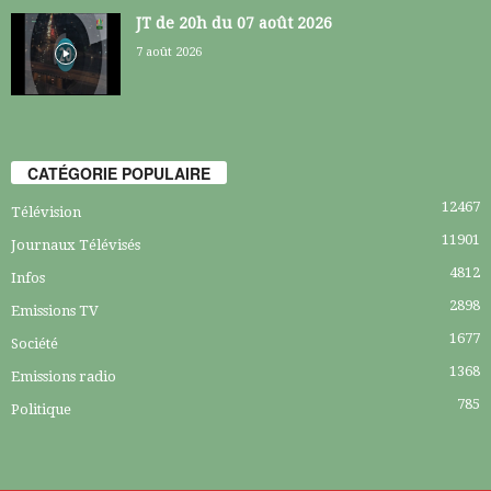
JT de 20h du 07 août 2026
7 août 2026
CATÉGORIE POPULAIRE
12467
Télévision
11901
Journaux Télévisés
4812
Infos
2898
Emissions TV
1677
Société
1368
Emissions radio
785
Politique