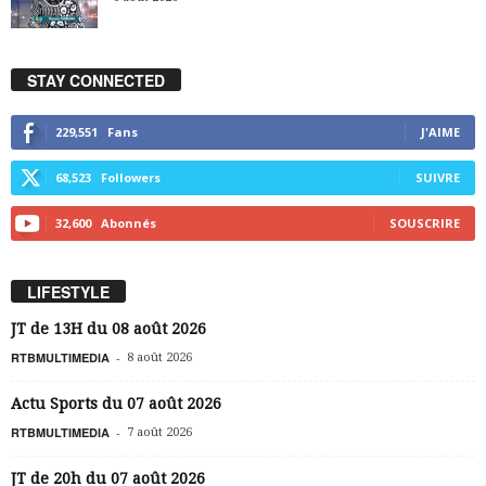
STAY CONNECTED
229,551
Fans
J'AIME
68,523
Followers
SUIVRE
32,600
Abonnés
SOUSCRIRE
LIFESTYLE
JT de 13H du 08 août 2026
RTBMULTIMEDIA
-
8 août 2026
Actu Sports du 07 août 2026
RTBMULTIMEDIA
-
7 août 2026
JT de 20h du 07 août 2026