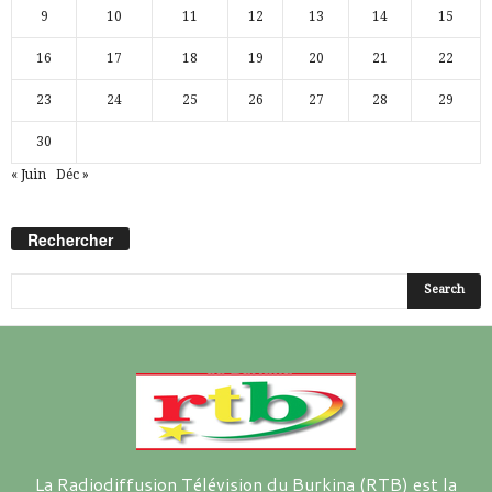
9
10
11
12
13
14
15
16
17
18
19
20
21
22
23
24
25
26
27
28
29
30
« Juin
Déc »
Rechercher
La Radiodiffusion Télévision du Burkina (RTB) est la