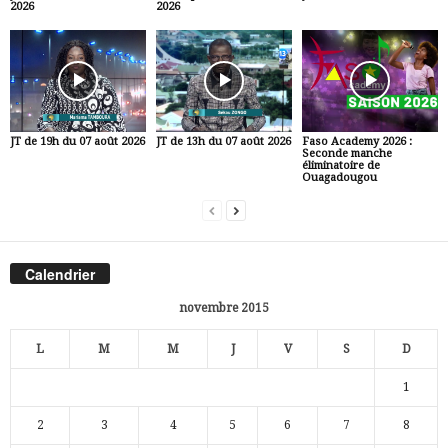
2026
2026
JT de 19h du 07 août 2026
JT de 13h du 07 août 2026
Faso Academy 2026 :
Seconde manche
éliminatoire de
Ouagadougou
Calendrier
novembre 2015
L
M
M
J
V
S
D
1
2
3
4
5
6
7
8