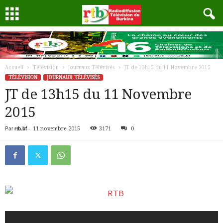
Accueil
Télévision
Journaux Télévisés
JT de 13h15 du 11 Novembre 2015
TÉLÉVISION
JOURNAUX TÉLÉVISÉS
JT de 13h15 du 11 Novembre
2015
Par
rtb.bf
-
11 novembre 2015
3171
0