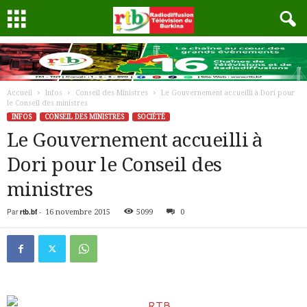
Accueil
Infos
Conseil des Ministres
Le Gouvernement accueilli à Dori pour
le Conseil des ministres
INFOS
CONSEIL DES MINISTRES
SOCIÉTÉ
Le Gouvernement accueilli à
Dori pour le Conseil des
ministres
Par
rtb.bf
-
16 novembre 2015
5099
0