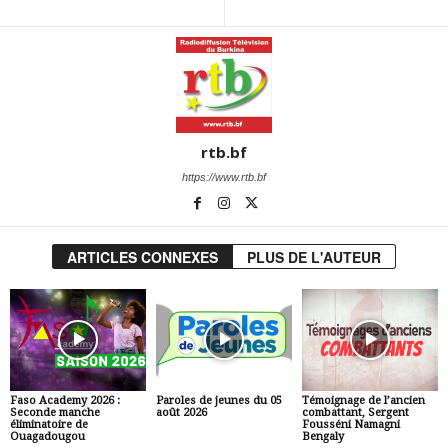
rtb.bf
https://www.rtb.bf
ARTICLES CONNEXES
PLUS DE L'AUTEUR
Faso Academy 2026 :
Paroles de jeunes du 05
Témoignage de l’ancien
Seconde manche
août 2026
combattant, Sergent
éliminatoire de
Fousséni Namagni
Ouagadougou
Bengaly