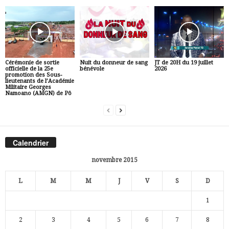
Cérémonie de sortie
Nuit du donneur de sang
JT de 20H du 19 juillet
officielle de la 25e
bénévole
2026
promotion des Sous-
lieutenants de l’Académie
Militaire Georges
Namoano (AMGN) de Pô
Calendrier
novembre 2015
L
M
M
J
V
S
D
1
2
3
4
5
6
7
8