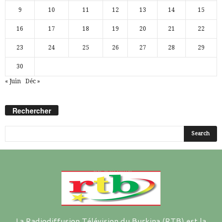
9
10
11
12
13
14
15
16
17
18
19
20
21
22
23
24
25
26
27
28
29
30
« Juin
Déc »
Rechercher
La Radiodiffusion Télévision du Burkina (RTB) est la