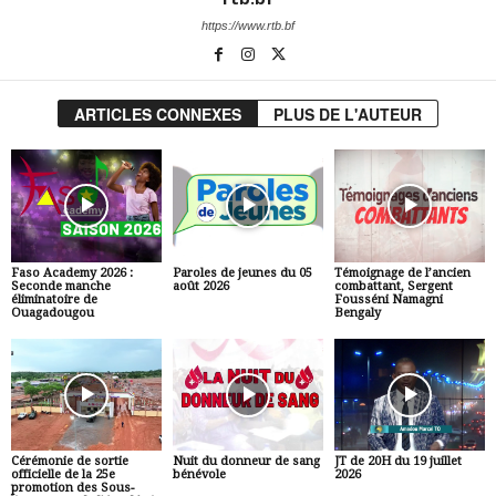
https://www.rtb.bf
ARTICLES CONNEXES
PLUS DE L'AUTEUR
Faso Academy 2026 :
Paroles de jeunes du 05
Témoignage de l’ancien
Seconde manche
août 2026
combattant, Sergent
éliminatoire de
Fousséni Namagni
Ouagadougou
Bengaly
Cérémonie de sortie
Nuit du donneur de sang
JT de 20H du 19 juillet
officielle de la 25e
bénévole
2026
promotion des Sous-