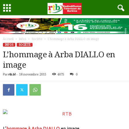
Accueil
Infos
Société
L’hommage à Arba DIALLO en image
INFOS
SOCIÉTÉ
L’hommage à Arba DIALLO en
image
Par
rtb.bf
-
18 novembre 2015
4075
0
L’
hommage à Arba DIALLO
en image