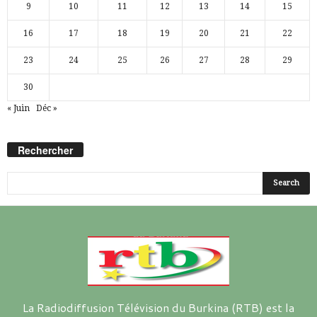
9
10
11
12
13
14
15
16
17
18
19
20
21
22
23
24
25
26
27
28
29
30
« Juin
Déc »
Rechercher
La Radiodiffusion Télévision du Burkina (RTB) est la