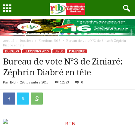
Accueil
Dossiers
Elections 2015
Bureau de vote N°3 de Ziniaré: Zéphrin
Diabré en tête
DOSSIERS
ELECTIONS 2015
INFOS
POLITIQUE
Bureau de vote N°3 de Ziniaré:
Zéphrin Diabré en tête
Par
rtb.bf
-
29 novembre 2015
12393
0