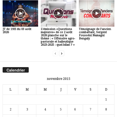
JT de 19H du 03 août
L’émission «Questions
Témoignage de l’ancien
2026
majeures» de ce 2 août
combattant, Sergent
2026 planche sur le
Fousséni Namagni
thème : « Offensive agro-
Bengaly
pastorale et halieutique
2023-2025 : quel bilan ? »
Calendrier
novembre 2015
L
M
M
J
V
S
D
1
2
3
4
5
6
7
8