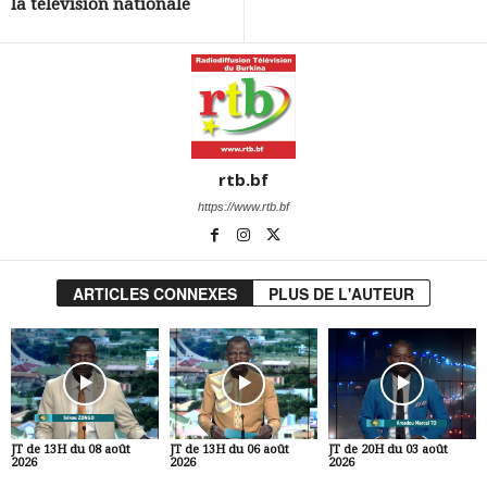
la télévision nationale
rtb.bf
https://www.rtb.bf
ARTICLES CONNEXES
PLUS DE L'AUTEUR
JT de 13H du 08 août
JT de 13H du 06 août
JT de 20H du 03 août
2026
2026
2026