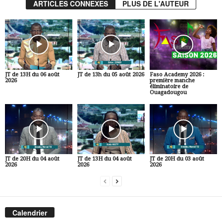
ARTICLES CONNEXES
PLUS DE L'AUTEUR
JT de 13H du 06 août
JT de 13h du 05 août 2026
Faso Academy 2026 :
2026
première manche
éliminatoire de
Ouagadougou
JT de 20H du 04 août
JT de 13H du 04 août
JT de 20H du 03 août
2026
2026
2026
Calendrier