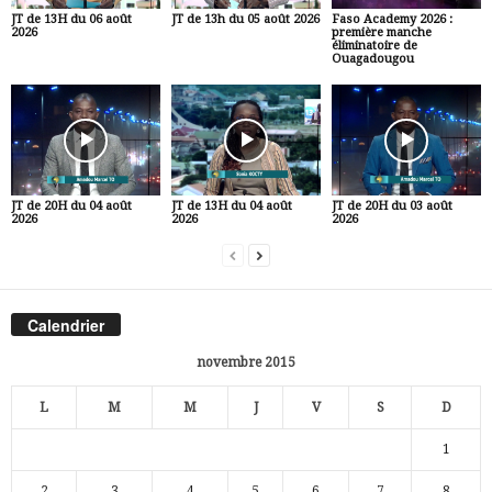
JT de 13H du 06 août
JT de 13h du 05 août 2026
Faso Academy 2026 :
2026
première manche
éliminatoire de
Ouagadougou
JT de 20H du 04 août
JT de 13H du 04 août
JT de 20H du 03 août
2026
2026
2026
Calendrier
novembre 2015
L
M
M
J
V
S
D
1
2
3
4
5
6
7
8