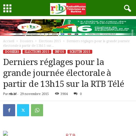
Accueil
Dossiers
Elections 2015
Derniers réglages pour la grande journée
électorale à partir de 13h15 sur...
DOSSIERS
ELECTIONS 2015
INFOS
SCRUTIN 2015
Derniers réglages pour la
grande journée électorale à
partir de 13h15 sur la RTB Télé
Par
rtb.bf
-
29 novembre 2015
3904
0