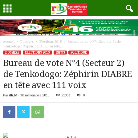
Accueil
Dossiers
Elections 2015
Bureau de vote N°4 (Secteur 2) de
Tenkodogo: Zéphirin DIABRE en tête...
DOSSIERS
ELECTIONS 2015
INFOS
POLITIQUE
Bureau de vote N°4 (Secteur 2)
de Tenkodogo: Zéphirin DIABRE
en tête avec 111 voix
Par
rtb.bf
-
30 novembre 2015
21331
0