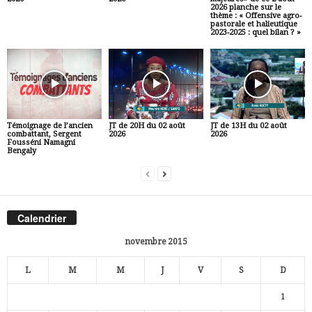
2026 planche sur le
thème : « Offensive agro-
pastorale et halieutique
2023-2025 : quel bilan ? »
Témoignage de l’ancien
JT de 20H du 02 août
JT de 13H du 02 août
combattant, Sergent
2026
2026
Fousséni Namagni
Bengaly
Calendrier
novembre 2015
L
M
M
J
V
S
D
1