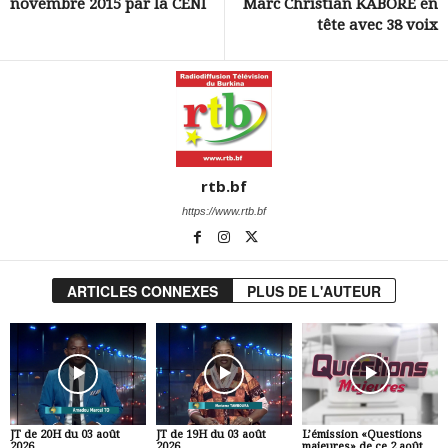
novembre 2015 par la CENI
Marc Christian KABORE en
tête avec 38 voix
rtb.bf
https://www.rtb.bf
ARTICLES CONNEXES
PLUS DE L'AUTEUR
JT de 20H du 03 août
JT de 19H du 03 août
L’émission «Questions
2026
2026
majeures» de ce 2 août