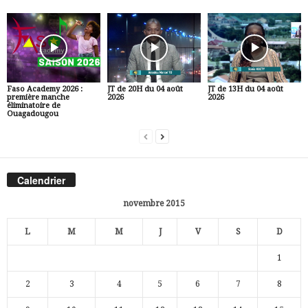
Faso Academy 2026 :
JT de 20H du 04 août
JT de 13H du 04 août
première manche
2026
2026
éliminatoire de
Ouagadougou
Calendrier
novembre 2015
L
M
M
J
V
S
D
1
2
3
4
5
6
7
8