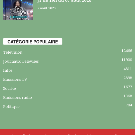
JT de 19h du 07 août 2026
7 août 2026
CATÉGORIE POPULAIRE
12466
Télévision
11900
Journaux Télévisés
4811
Infos
2898
Emissions TV
1677
Société
1368
Emissions radio
784
Politique