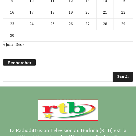
9
10
11
12
13
14
15
16
17
18
19
20
21
22
23
24
25
26
27
28
29
30
« Juin
Déc »
Rechercher
La Radiodiffusion Télévision du Burkina (RTB) est la