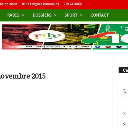
io en direct
RTB3 Langues nationales
RTB GUIRIKO
RADIO
DOSSIERS
SPORT
CONTACT
Ca
 novembre 2015
L
2
9