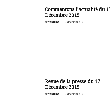
é
v
Commentons l’actualité du 1
i
Décembre 2015
s
i
@rtburkina
-
17 décembre 2015
o
n
d
u
B
u
r
k
i
n
a
Revue de la presse du 17
Décembre 2015
@rtburkina
-
17 décembre 2015