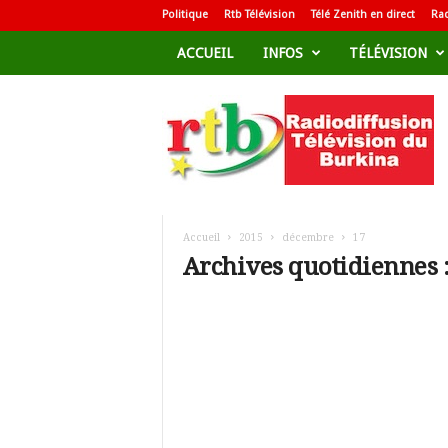
Politique
Rtb Télévision
Télé Zenith en direct
Rad
ACCUEIL
INFOS
TÉLÉVISION
R
a
d
i
o
d
i
f
Accueil
2015
décembre
17
f
Archives quotidiennes 
u
s
i
o
n
T
é
l