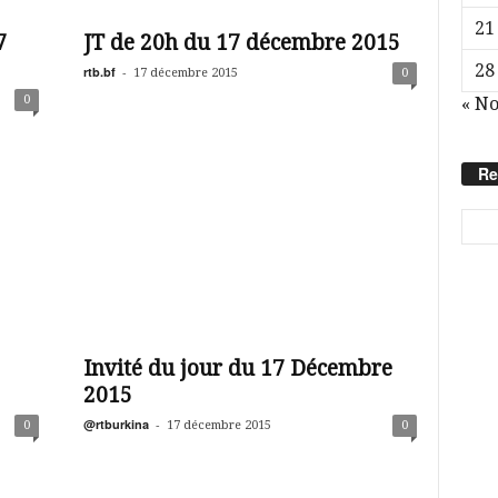
21
7
JT de 20h du 17 décembre 2015
28
rtb.bf
-
17 décembre 2015
0
0
« N
Re
Invité du jour du 17 Décembre
2015
@rtburkina
-
0
17 décembre 2015
0