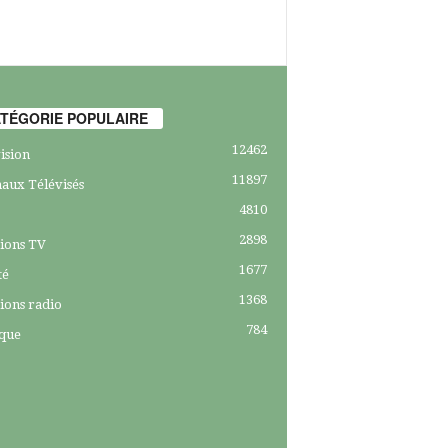
TÉGORIE POPULAIRE
12462
ision
11897
aux Télévisés
4810
2898
ions TV
1677
té
1368
ions radio
784
ique