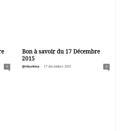
re
Bon à savoir du 17 Décembre
2015
@rtburkina
-
0
17 décembre 2015
0