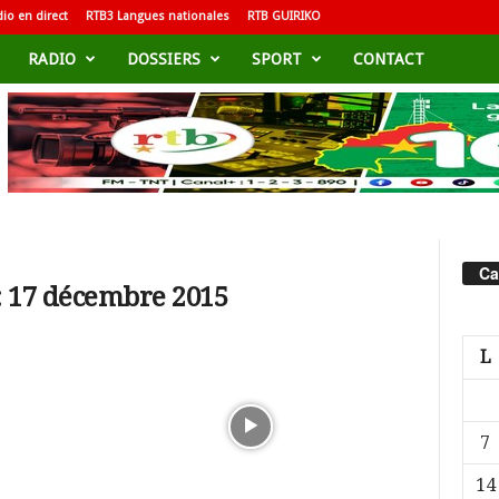
io en direct
RTB3 Langues nationales
RTB GUIRIKO
RADIO
DOSSIERS
SPORT
CONTACT
Ca
: 17 décembre 2015
L
7
14