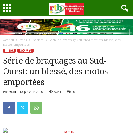
Accueil
Infos
Société
Série de braquages au Sud-Ouest: un blessé, des
motos emportées
INFOS
SOCIÉTÉ
Série de braquages au Sud-
Ouest: un blessé, des motos
emportées
Par
rtb.bf
-
13 janvier 2016
5281
0