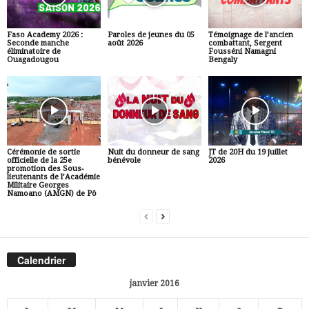
Faso Academy 2026 :
Paroles de jeunes du 05
Témoignage de l’ancien
Seconde manche
août 2026
combattant, Sergent
éliminatoire de
Fousséni Namagni
Ouagadougou
Bengaly
Cérémonie de sortie
Nuit du donneur de sang
JT de 20H du 19 juillet
officielle de la 25e
bénévole
2026
promotion des Sous-
lieutenants de l’Académie
Militaire Georges
Namoano (AMGN) de Pô
Calendrier
janvier 2016