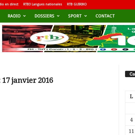
io en direct
RTB3 Langues nationales
RTB GUIRIKO
RADIO
DOSSIERS
SPORT
CONTACT
Ca
 17 janvier 2016
L
4
11