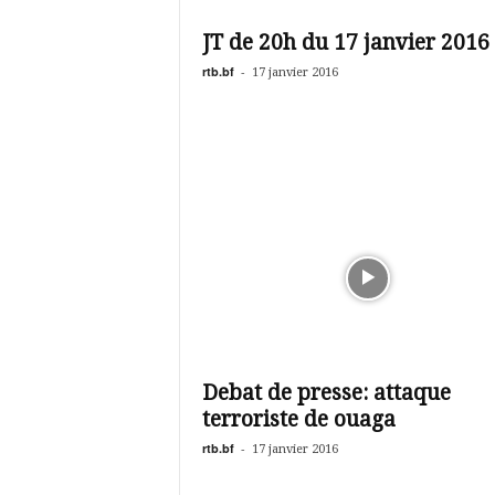
é
v
JT de 20h du 17 janvier 2016
i
s
rtb.bf
-
17 janvier 2016
i
o
n
d
u
B
u
r
k
i
n
a
Debat de presse: attaque
terroriste de ouaga
rtb.bf
-
17 janvier 2016