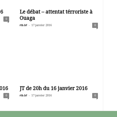
16
Le débat – attentat térroriste à
Ouaga
0
rtb.bf
-
17 janvier 2016
0
2016
JT de 20h du 16 janvier 2016
rtb.bf
-
0
17 janvier 2016
0