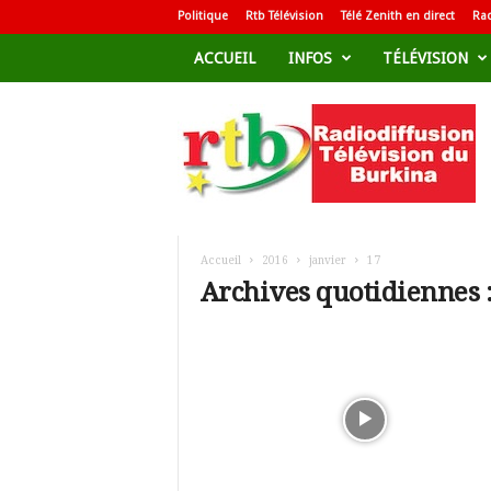
Politique
Rtb Télévision
Télé Zenith en direct
Rad
ACCUEIL
INFOS
TÉLÉVISION
R
a
d
i
o
d
i
f
Accueil
2016
janvier
17
f
Archives quotidiennes :
u
s
i
o
n
T
é
l