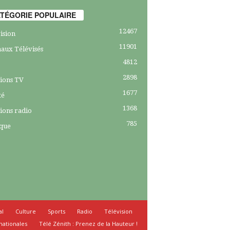
TÉGORIE POPULAIRE
12467
ision
11901
aux Télévisés
4812
2898
ions TV
1677
té
1368
ions radio
785
ique
al
Culture
Sports
Radio
Télévision
nationales
Télé Zénith : Prenez de la Hauteur !