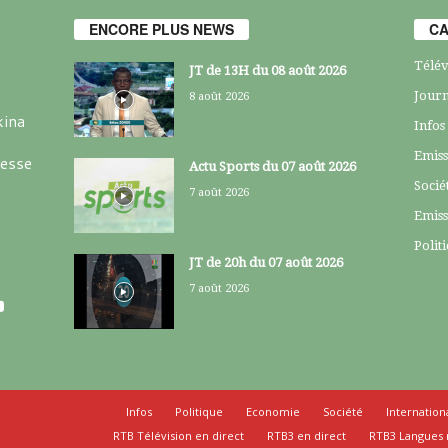
ENCORE PLUS NEWS
CA
Télév
JT de 13H du 08 août 2026
Journ
8 août 2026
kina
Infos
Emiss
resse
Actu Sports du 07 août 2026
Socié
7 août 2026
Emiss
Polit
JT de 20h du 07 août 2026
7 août 2026
Infos
Politique
Economie
Société
Internation
RTB Télévision en direct
RTB3 en direct
RTB3 Langues 