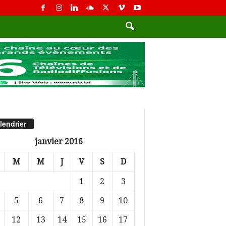
lendrier
janvier 2016
M
M
J
V
S
D
1
2
3
5
6
7
8
9
10
12
13
14
15
16
17