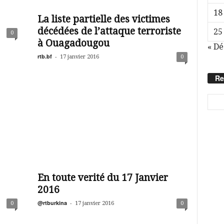
18
La liste partielle des victimes
décédées de l’attaque terroriste
25
0
à Ouagadougou
« Dé
rtb.bf
-
17 janvier 2016
0
Re
En toute verité du 17 Janvier
2016
@rtburkina
-
0
17 janvier 2016
0