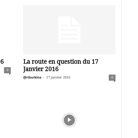
16
La route en question du 17
Janvier 2016
0
@rtburkina
-
17 janvier 2016
0