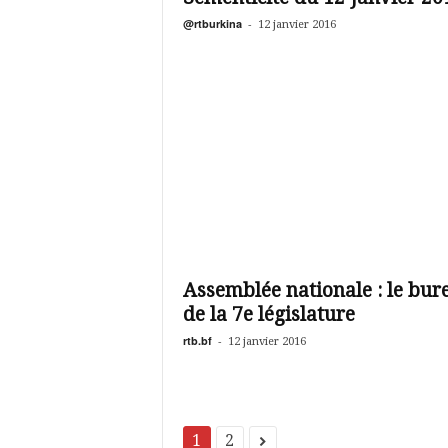
@rtburkina
-
12 janvier 2016
Assemblée nationale : le bur
de la 7e législature
rtb.bf
-
12 janvier 2016
1
2