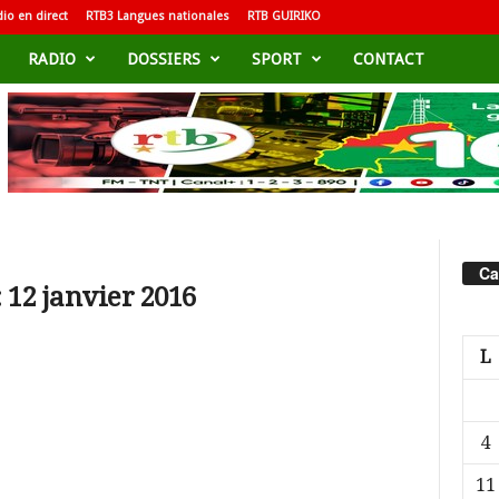
io en direct
RTB3 Langues nationales
RTB GUIRIKO
RADIO
DOSSIERS
SPORT
CONTACT
Ca
 12 janvier 2016
L
4
11