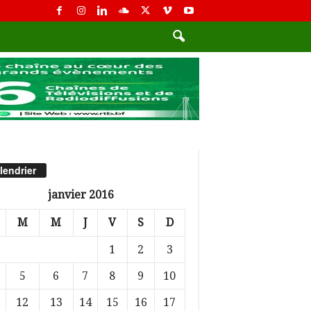
lendrier
janvier 2016
M
M
J
V
S
D
1
2
3
5
6
7
8
9
10
12
13
14
15
16
17