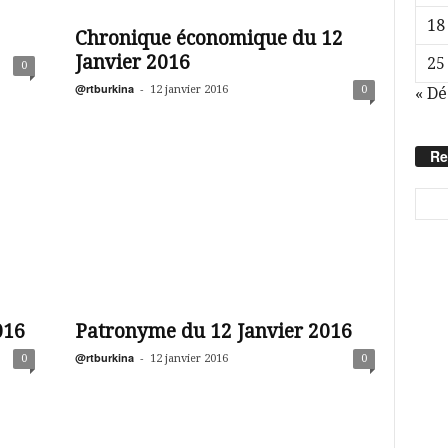
18
Chronique économique du 12
Janvier 2016
25
0
@rtburkina
-
12 janvier 2016
0
« Dé
Re
016
Patronyme du 12 Janvier 2016
@rtburkina
-
0
12 janvier 2016
0