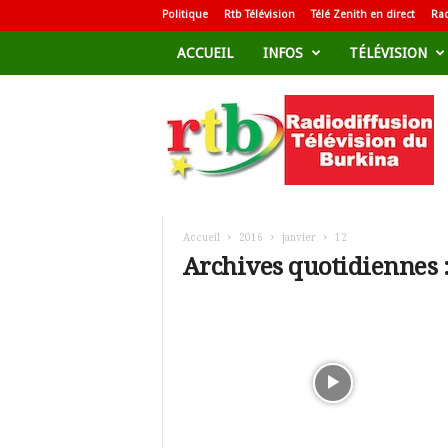
Politique
Rtb Télévision
Télé Zenith en direct
Rad
ACCUEIL
INFOS
TÉLÉVISION
R
a
d
i
o
d
i
f
Accueil
2016
janvier
12
f
Archives quotidiennes :
u
s
i
o
n
T
é
l