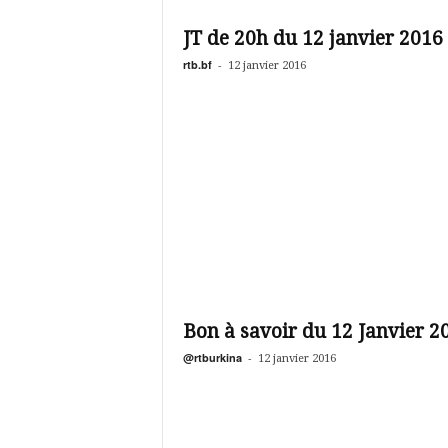
é
v
JT de 20h du 12 janvier 2016
i
s
rtb.bf
-
12 janvier 2016
i
o
n
d
u
B
u
r
k
i
n
a
Bon à savoir du 12 Janvier 2
@rtburkina
-
12 janvier 2016