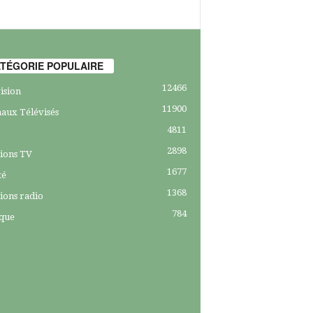
TÉGORIE POPULAIRE
12466
ision
11900
aux Télévisés
4811
2898
ions TV
1677
té
1368
ions radio
784
ique