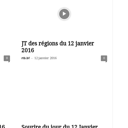
JT des régions du 12 janvier
2016
rtb.bf
-
0
12 janvier 2016
0
16
Sourire du jour du 12 Janvier