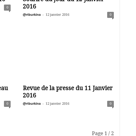
2016
0
@rtburkina
-
12 janvier 2016
0
eau
Revue de la presse du 11 Janvier
2016
@rtburkina
-
0
12 janvier 2016
0
Page 1 / 2