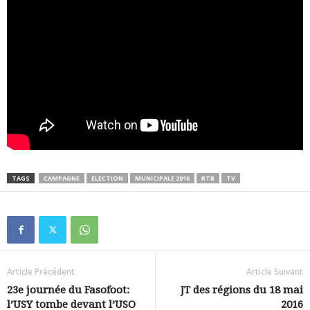
TAGS
CAMPAGNE
ELECTION
MUNICIPALE 2016
RTB
TV
Article Précédent
Article Suivant
23e journée du Fasofoot:
JT des régions du 18 mai
l’USY tombe devant l’USO
2016