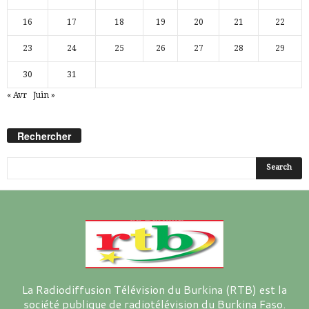
16
17
18
19
20
21
22
23
24
25
26
27
28
29
30
31
« Avr
Juin »
Rechercher
La Radiodiffusion Télévision du Burkina (RTB) est la
société publique de radiotélévision du Burkina Faso.