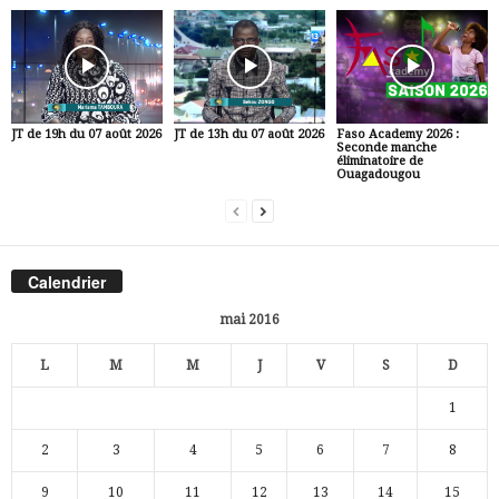
JT de 19h du 07 août 2026
JT de 13h du 07 août 2026
Faso Academy 2026 :
Seconde manche
éliminatoire de
Ouagadougou
Calendrier
mai 2016
L
M
M
J
V
S
D
1
2
3
4
5
6
7
8
9
10
11
12
13
14
15