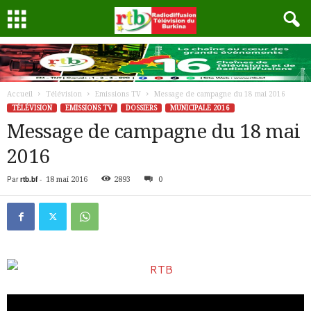
Accueil
Télévision
Emissions TV
Message de campagne du 18 mai 2016
TÉLÉVISION
EMISSIONS TV
DOSSIERS
MUNICIPALE 2016
Message de campagne du 18 mai
2016
Par
rtb.bf
-
18 mai 2016
2893
0