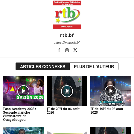
rtb.bf
https://www.rtb.bf
ARTICLES CONNEXES
PLUS DE L'AUTEUR
Faso Academy 2026 :
JT de 20H du 06 août
JT de 19H du 06 août
Seconde manche
2026
2026
éliminatoire de
Ouagadougou