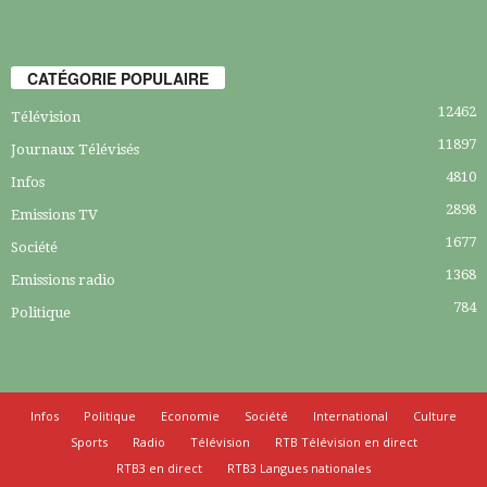
CATÉGORIE POPULAIRE
12462
Télévision
11897
Journaux Télévisés
4810
Infos
2898
Emissions TV
1677
Société
1368
Emissions radio
784
Politique
Infos
Politique
Economie
Société
International
Culture
Sports
Radio
Télévision
RTB Télévision en direct
RTB3 en direct
RTB3 Langues nationales