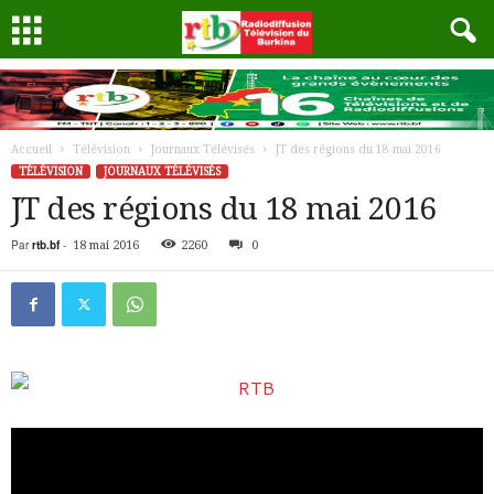
Accueil
Télévision
Journaux Télévisés
JT des régions du 18 mai 2016
TÉLÉVISION
JOURNAUX TÉLÉVISÉS
JT des régions du 18 mai 2016
Par
rtb.bf
-
18 mai 2016
2260
0