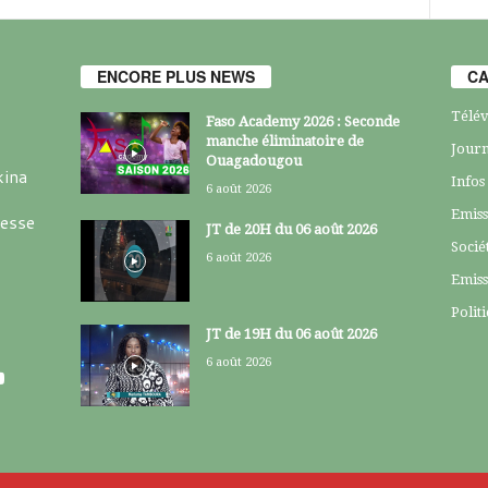
ENCORE PLUS NEWS
CA
Télév
Faso Academy 2026 : Seconde
manche éliminatoire de
Journ
Ouagadougou
kina
Infos
6 août 2026
Emiss
resse
JT de 20H du 06 août 2026
Socié
6 août 2026
Emiss
Polit
JT de 19H du 06 août 2026
6 août 2026