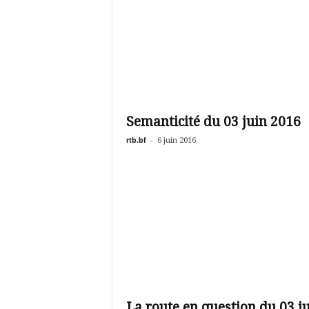
Semanticité du 03 juin 2016
rtb.bf
-
6 juin 2016
La route en question du 03 j