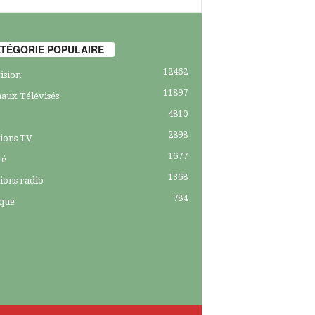
TÉGORIE POPULAIRE
12462
ision
11897
aux Télévisés
4810
2898
ions TV
1677
té
1368
ions radio
784
ique