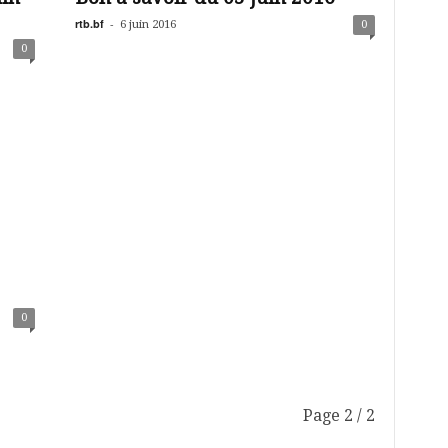
rtb.bf
-
6 juin 2016
0
0
0
Page 2 / 2