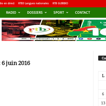
io en direct
RTB3 Langues nationales
RTB GUIRIKO
RADIO
DOSSIERS
SPORT
CONTACT
Ca
 6 juin 2016
L
6
13