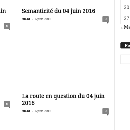
20
uin
Semanticité du 04 juin 2016
27
rtb.bf
-
6 juin 2016
0
0
« Ma
Re
La route en question du 04 juin
2016
0
rtb.bf
-
6 juin 2016
0