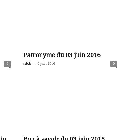
Patronyme du 03 juin 2016
rtb.bf
-
0
6 juin 2016
0
uin
Bon à savoir du 03 juin 2016