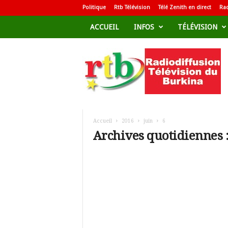
Politique
Rtb Télévision
Télé Zenith en direct
Rad
ACCUEIL
INFOS
TÉLÉVISION
R
a
d
i
o
d
i
f
Accueil
2016
juin
6
f
Archives quotidiennes :
u
s
i
o
n
T
é
l