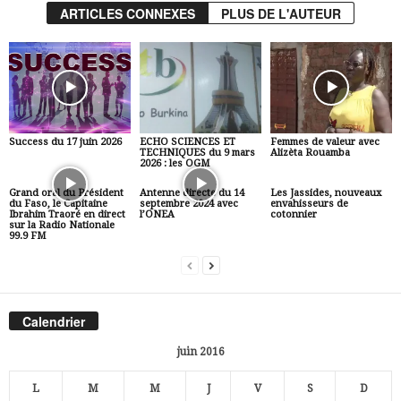
ARTICLES CONNEXES
PLUS DE L'AUTEUR
Success du 17 juin 2026
ECHO SCIENCES ET
Femmes de valeur avec
TECHNIQUES du 9 mars
Alizèta Rouamba
2026 : les OGM
Grand oral du Président
Antenne directe du 14
Les Jassides, nouveaux
du Faso, le Capitaine
septembre 2024 avec
envahisseurs de
Ibrahim Traoré en direct
l’ONEA
cotonnier
sur la Radio Nationale
99.9 FM
Calendrier
juin 2016
L
M
M
J
V
S
D