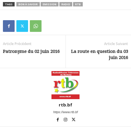
TAGS
BON À SAVOIR
EMISSION
RADIO
RTB
Article Précédent
Article Suivant
Patronyme du 02 juin 2016
La route en question du 03
juin 2016
rtb.bf
https://www.rtb.bf