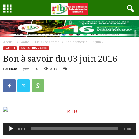
Accueil
Radio
Emissions radio
Bon à savoir du 03 juin 2016
RADIO
EMISSIONS RADIO
Bon à savoir du 03 juin 2016
Par
rtb.bf
-
6 juin 2016
2210
0
Lecteur
00:00
00:00
audio