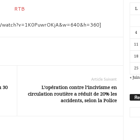
L
com/watch?v=1K0PuwrOKjA&w=640&h=360]
4
11
18
25
« Juin
Article Suivant
u 30
L’opération contre l’incivisme en
circulation routière a réduit de 20% les
Re
accidents, selon la Police