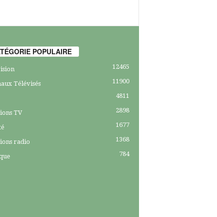
TÉGORIE POPULAIRE
12465
ision
11900
aux Télévisés
4811
2898
ions TV
1677
té
1368
ions radio
784
ique