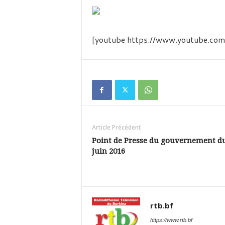
é
v
i
s
[youtube https://www.youtube.
i
o
n
d
u
B
u
r
k
Article Précédent
i
Point de Presse du gouvernement d
n
juin 2016
a
rtb.bf
https://www.rtb.bf