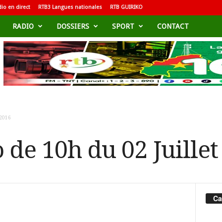
io en direct
RTB3 Langues nationales
RTB GUIRIKO
RADIO
DOSSIERS
SPORT
CONTACT
 2016
o de 10h du 02 Juille
Ca