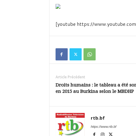
é
v
i
s
[youtube https://www.youtube.
i
o
n
d
u
B
u
r
k
Article Précédent
i
Droits humains : le tableau a été s
n
en 2015 au Burkina selon le MBDHP
a
rtb.bf
https://www.rtb.bf