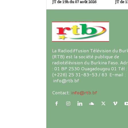
JT de 19h du 07 août 2026
JT de 1
La Radiodiffusion Télévision du Bur
(RTB) est la société publique de
radiotélévision du Burkina Faso. Ad
: 01 BP 2530 Ouagadougou 01 Tél :
(+226) 25 31-83-53 / 63 E-mail :
info@rtb.bf
Contact:
info@rtb.bf