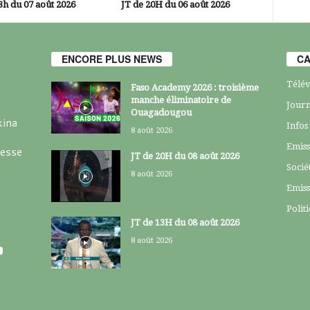
3h du 07 août 2026
JT de 20H du 06 août 2026
ENCORE PLUS NEWS
CA
Télév
Faso Academy 2026 : troisième
manche éliminatoire de
Journ
Ouagadougou
kina
Infos
8 août 2026
Emiss
resse
JT de 20H du 08 août 2026
Socié
8 août 2026
Emiss
Polit
JT de 13H du 08 août 2026
8 août 2026