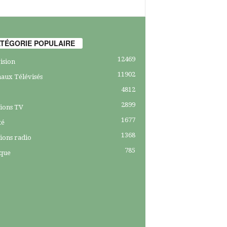
TÉGORIE POPULAIRE
12469
ision
11902
aux Télévisés
4812
2899
ions TV
1677
té
1368
ions radio
785
ique