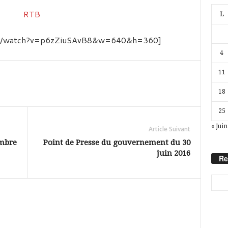
L
com/watch?v=p6zZiuSAvB8&w=640&h=360]
4
11
18
25
« Juin
Article Suivant
ombre
Point de Presse du gouvernement du 30
juin 2016
Re