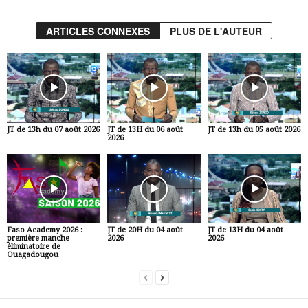
ARTICLES CONNEXES
PLUS DE L'AUTEUR
JT de 13h du 07 août 2026
JT de 13H du 06 août
JT de 13h du 05 août 2026
2026
Faso Academy 2026 :
JT de 20H du 04 août
JT de 13H du 04 août
première manche
2026
2026
éliminatoire de
Ouagadougou