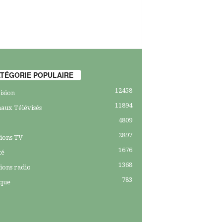
TÉGORIE POPULAIRE
12458
ision
11894
aux Télévisés
4809
2897
ions TV
1676
té
1368
ions radio
783
ique