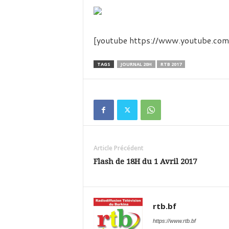
é
v
i
s
[youtube https://www.youtube.
i
o
n
TAGS
JOURNAL 20H
RTB 2017
d
u
B
u
r
k
i
Article Précédent
n
a
Flash de 18H du 1 Avril 2017
rtb.bf
https://www.rtb.bf