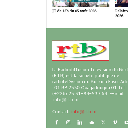
JT de 13h du 05 août 2026
Palabre
2026
La Radiodiffusion Télévision du Bur
(RTB) est la société publique de
radiotélévision du Burkina Faso. Ad
: 01 BP 2530 Ouagadougou 01 Tél :
(+226) 25 31-83-53 / 63 E-mail :
info@rtb.bf
Contact:
info@rtb.bf