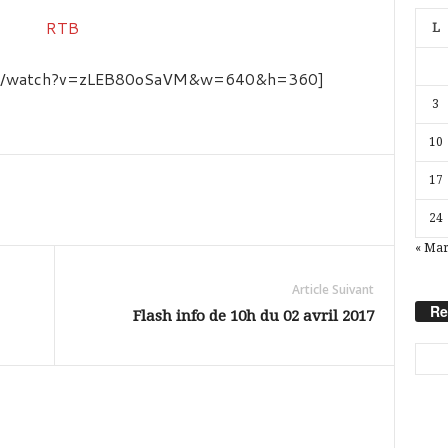
L
com/watch?v=zLEB80oSaVM&w=640&h=360]
3
10
17
24
« Ma
Article Suivant
Re
Flash info de 10h du 02 avril 2017