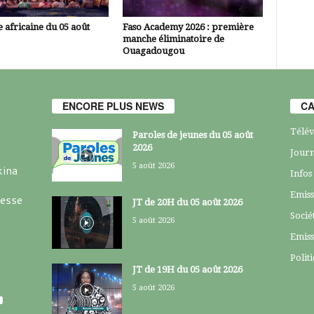
 africaine du 05 août
Faso Academy 2026 : première
manche éliminatoire de
Ouagadougou
ENCORE PLUS NEWS
CA
Télév
Paroles de jeunes du 05 août
2026
Journ
5 août 2026
kina
Infos
Emiss
resse
JT de 20H du 05 août 2026
Socié
5 août 2026
Emiss
Polit
JT de 19H du 05 août 2026
5 août 2026