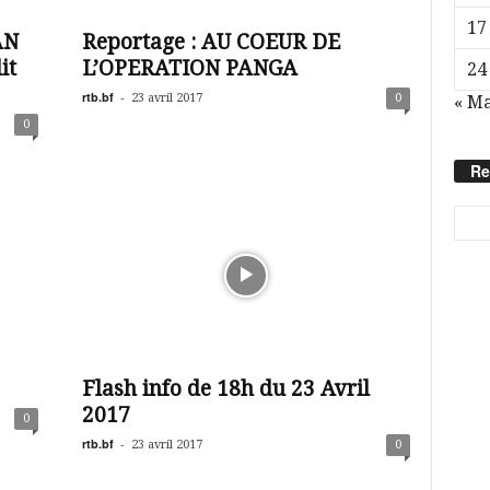
17
AN
Reportage : AU COEUR DE
it
L’OPERATION PANGA
24
rtb.bf
-
23 avril 2017
0
« M
0
Re
Flash info de 18h du 23 Avril
2017
0
rtb.bf
-
23 avril 2017
0