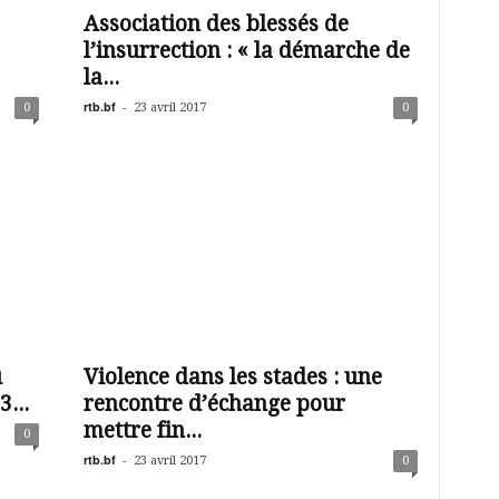
Association des blessés de
l’insurrection : « la démarche de
la...
rtb.bf
-
0
23 avril 2017
0
u
Violence dans les stades : une
...
rencontre d’échange pour
mettre fin...
0
rtb.bf
-
23 avril 2017
0