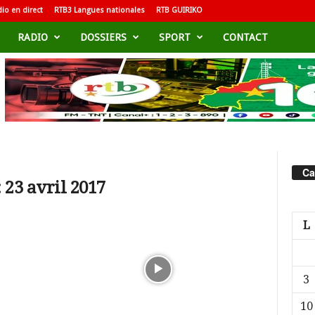
io en direct
RTB3 Langues nationales
RTB GUIRIKO
RADIO
DOSSIERS
SPORT
CONTACT
Ca
 23 avril 2017
L
3
10