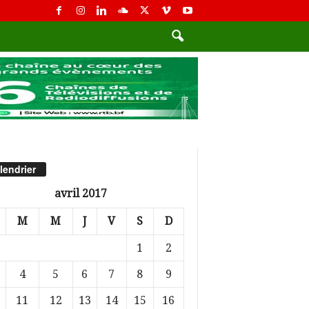
lendrier
avril 2017
M
M
J
V
S
D
1
2
4
5
6
7
8
9
11
12
13
14
15
16