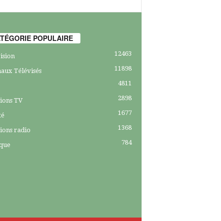
TÉGORIE POPULAIRE
12463
ision
11898
aux Télévisés
4811
2898
ions TV
1677
té
1368
ions radio
784
ique