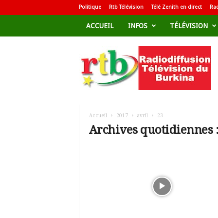
Politique
Rtb Télévision
Télé Zenith en direct
Rad
ACCUEIL
INFOS
TÉLÉVISION
R
a
d
i
o
d
i
f
Accueil
2017
avril
23
f
Archives quotidiennes :
u
s
i
o
n
T
é
l