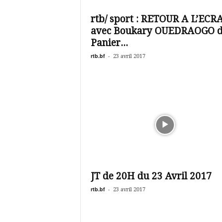
é
v
rtb/ sport : RETOUR A L’ECR
i
avec Boukary OUEDRAOGO d
s
i
Panier...
o
rtb.bf
-
23 avril 2017
n
d
u
B
u
r
k
i
n
a
JT de 20H du 23 Avril 2017
rtb.bf
-
23 avril 2017