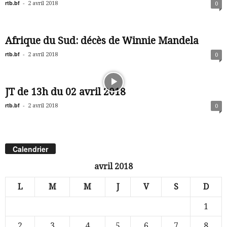
rtb.bf
-
2 avril 2018
0
Afrique du Sud: décès de Winnie Mandela
rtb.bf
-
2 avril 2018
0
JT de 13h du 02 avril 2018
rtb.bf
-
2 avril 2018
0
Calendrier
avril 2018
L
M
M
J
V
S
D
1
2
3
4
5
6
7
8