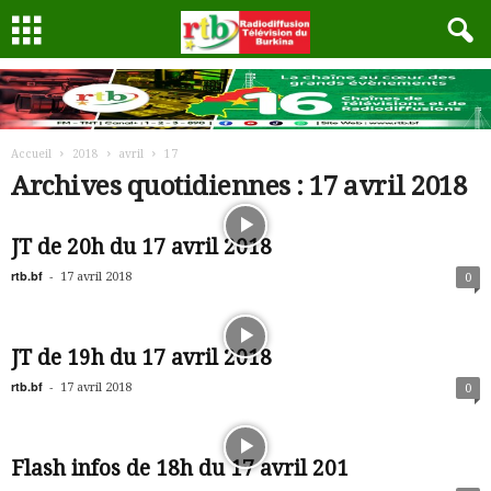
Accueil
2018
avril
17
Archives quotidiennes : 17 avril 2018
JT de 20h du 17 avril 2018
rtb.bf
-
17 avril 2018
0
JT de 19h du 17 avril 2018
rtb.bf
-
17 avril 2018
0
Flash infos de 18h du 17 avril 201