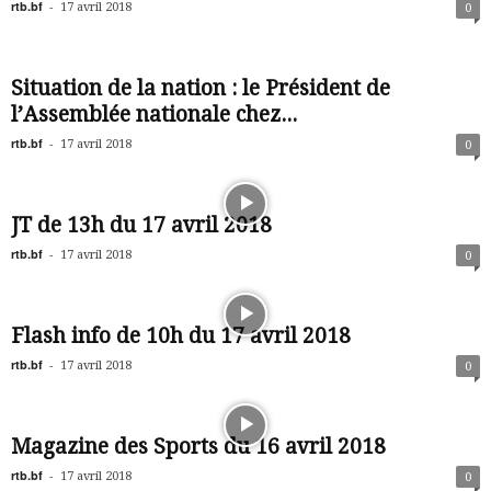
rtb.bf
-
17 avril 2018
0
Situation de la nation : le Président de
l’Assemblée nationale chez...
rtb.bf
-
17 avril 2018
0
JT de 13h du 17 avril 2018
rtb.bf
-
17 avril 2018
0
Flash info de 10h du 17 avril 2018
rtb.bf
-
17 avril 2018
0
Magazine des Sports du 16 avril 2018
rtb.bf
-
17 avril 2018
0