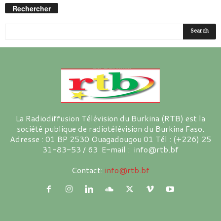
Rechercher
La Radiodiffusion Télévision du Burkina (RTB) est la
société publique de radiotélévision du Burkina Faso.
Adresse : 01 BP 2530 Ouagadougou 01 Tél : (+226) 25
31-83-53 / 63 E-mail : info@rtb.bf
Contact:
info@rtb.bf