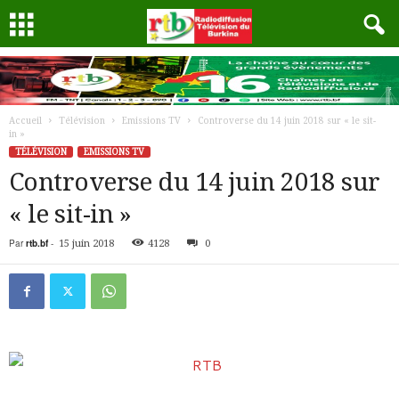
Accueil
Télévision
Emissions TV
Controverse du 14 juin 2018 sur « le sit-
in »
TÉLÉVISION
EMISSIONS TV
Controverse du 14 juin 2018 sur
« le sit-in »
Par
rtb.bf
-
15 juin 2018
4128
0