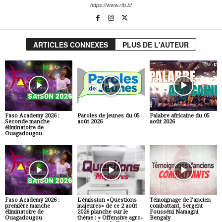
https://www.rtb.bf
ARTICLES CONNEXES
PLUS DE L'AUTEUR
Faso Academy 2026 :
Paroles de jeunes du 05
Palabre africaine du 05
Seconde manche
août 2026
août 2026
éliminatoire de
Ouagadougou
Faso Academy 2026 :
L’émission «Questions
Témoignage de l’ancien
première manche
majeures» de ce 2 août
combattant, Sergent
éliminatoire de
2026 planche sur le
Fousséni Namagni
Ouagadougou
thème : « Offensive agro-
Bengaly