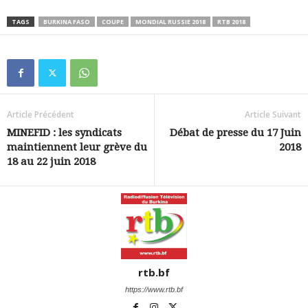
TAGS
BURKINA FASO
COUPE
MONDIAL RUSSIE 2018
RTB 2018
Article Précédent
Article Suivant
MINEFID : les syndicats
Débat de presse du 17 Juin
maintiennent leur grève du
2018
18 au 22 juin 2018
rtb.bf
https://www.rtb.bf