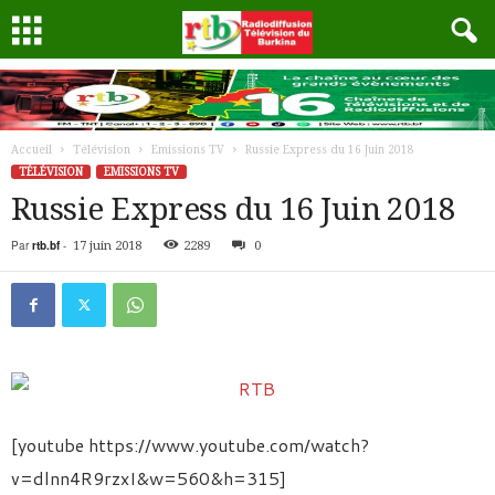
Accueil
Télévision
Emissions TV
Russie Express du 16 Juin 2018
TÉLÉVISION
EMISSIONS TV
Russie Express du 16 Juin 2018
Par
rtb.bf
-
17 juin 2018
2289
0
[youtube https://www.youtube.com/watch?
v=dlnn4R9rzxI&w=560&h=315]