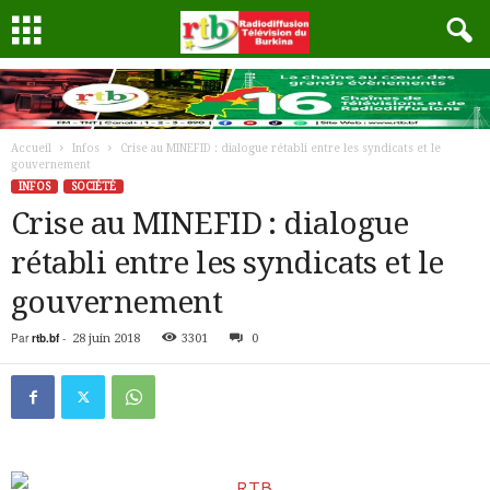
Accueil
Infos
Crise au MINEFID : dialogue rétabli entre les syndicats et le
gouvernement
INFOS
SOCIÉTÉ
Crise au MINEFID : dialogue
rétabli entre les syndicats et le
gouvernement
Par
rtb.bf
-
28 juin 2018
3301
0