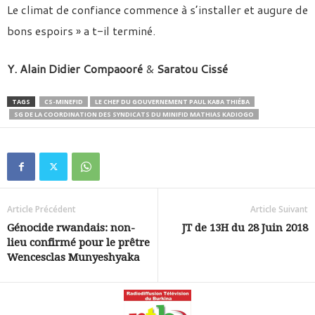
Le climat de confiance commence à s’installer et augure de
bons espoirs » a t-il terminé.
Y. Alain Didier Compaooré
&
Saratou Cissé
TAGS
CS-MINEFID
LE CHEF DU GOUVERNEMENT PAUL KABA THIÉBA
SG DE LA COORDINATION DES SYNDICATS DU MINIFID MATHIAS KADIOGO
Article Précédent
Article Suivant
Génocide rwandais: non-
JT de 13H du 28 Juin 2018
lieu confirmé pour le prêtre
Wencesclas Munyeshyaka