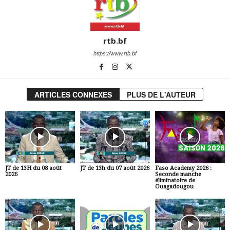
rtb.bf
https://www.rtb.bf
ARTICLES CONNEXES
PLUS DE L'AUTEUR
JT de 13H du 08 août
JT de 13h du 07 août 2026
Faso Academy 2026 :
2026
Seconde manche
éliminatoire de
Ouagadougou