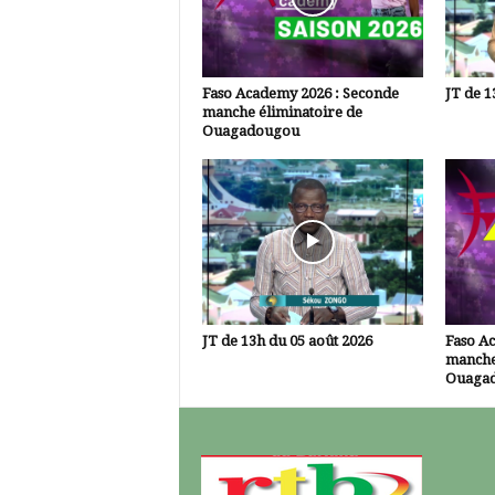
Faso Academy 2026 : Seconde
JT de 1
manche éliminatoire de
Ouagadougou
JT de 13h du 05 août 2026
Faso A
manche
Ouaga