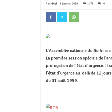
é
Par
rtb.bf
-
8 janvier 2019
1478
0
v
i
s
i
o
n
d
u
B
L’Assemblée nationale du Burkina a 
u
La première session spéciale de l’an
r
k
prorogation de l’état d’urgence. Il
i
l’état d’urgence au-delà de 12 jours,
n
a
du 31 août 1959.