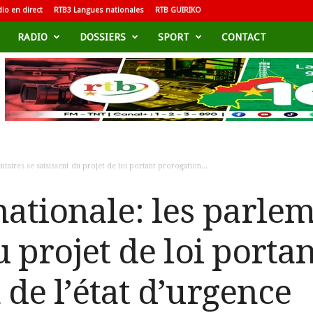
io en direct
RTB3 Langues nationales
RTB GUIRIKO
RADIO
DOSSIERS
SPORT
CONTACT
taires se saisissent du projet de loi portant prorogation...
ationale: les parlem
u projet de loi portan
de l’état d’urgence