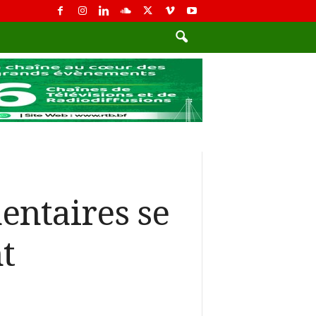
entaires se
t