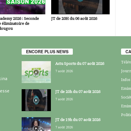
cademy 2026 : Seconde
JT de 20H du 06 août 2026
 éliminatoire de
dougou
ENCORE PLUS NEWS
CA
Télév
Actu Sports du 07 août 2026
Journ
7 août 2026
kina
Infos
Emiss
resse
JT de 20h du 07 août 2026
Socié
7 août 2026
Emiss
Polit
JT de 19h du 07 août 2026
7 août 2026