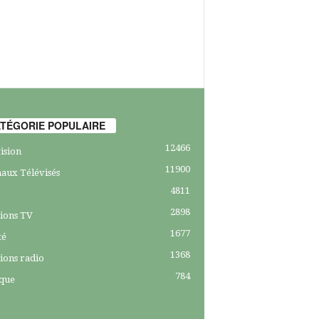
TÉGORIE POPULAIRE
12466
ision
11900
aux Télévisés
4811
2898
ions TV
1677
té
1368
ions radio
784
ique