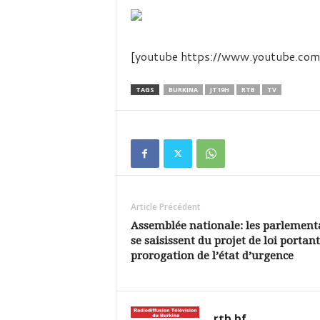
é
v
i
s
[youtube https://www.youtube.c
i
o
n
TAGS
BURKINA
JT19H
RTB
TV
d
u
B
u
r
k
i
Article Précédent
n
a
Assemblée nationale: les parlement
se saisissent du projet de loi portant
prorogation de l’état d’urgence
rtb.bf