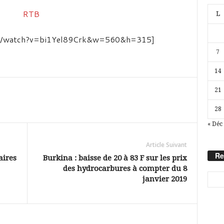
L
om/watch?v=bi1Yel89Crk&w=560&h=315]
7
14
21
28
« Déc
Article Suivant
Re
aires
Burkina : baisse de 20 à 83 F sur les prix
des hydrocarbures à compter du 8
janvier 2019