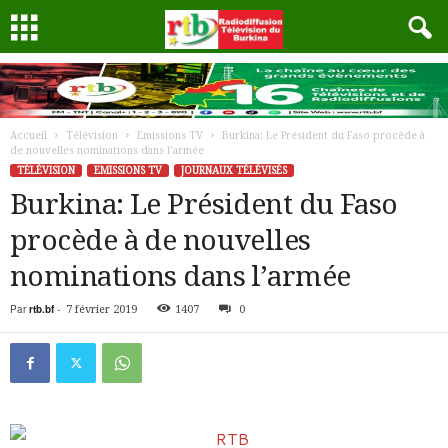
Accueil
Télévision
Emissions TV
Burkina: Le Président du Faso procède à
de nouvelles nominations dans l’armée
TÉLÉVISION
EMISSIONS TV
JOURNAUX TÉLÉVISÉS
Burkina: Le Président du Faso
procède à de nouvelles
nominations dans l’armée
Par
rtb.bf
-
7 février 2019
1407
0