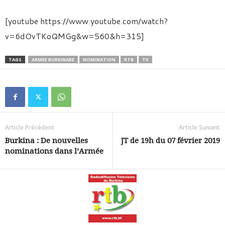
[youtube https://www.youtube.com/watch?
v=6dOvTKoQMGg&w=560&h=315]
TAGS
ARMEE BURKINABE
NOMINATION
RTB
TV
Article Précédent
Article Suivant
Burkina : De nouvelles
JT de 19h du 07 février 2019
nominations dans l’Armée