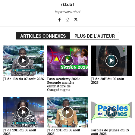
rtb.bf
https://www.rtb.bf
ARTICLES CONNEXES
PLUS DE L'AUTEUR
JT de 13h du 07 août 2026
Faso Academy 2026 :
JT de 20H du 06 août
Seconde manche
2026
éliminatoire de
Ouagadougou
JT de 19H du 06 août
JT de 13H du 06 août
Paroles de jeunes du 05
2026
2026
août 2026