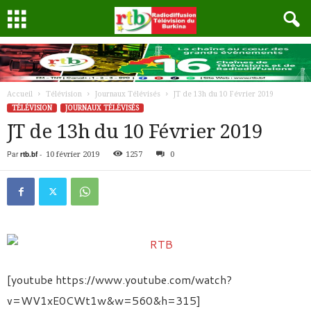
Accueil
Télévision
Journaux Télévisés
JT de 13h du 10 Février 2019
TÉLÉVISION
JOURNAUX TÉLÉVISÉS
JT de 13h du 10 Février 2019
Par
rtb.bf
-
10 février 2019
1257
0
[youtube https://www.youtube.com/watch?
v=WV1xE0CWt1w&w=560&h=315]