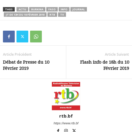
TAGS
ACTU
BURKINA
FASO
INFO
JOURNAL
JT DE 13H DU 10 FÉVRIER 2018
RTB
TV
Article Précédent
Article Suivant
Débat de Presse du 10
Flash info de 18h du 10
Février 2019
Février 2019
rtb.bf
https://www.rtb.bf