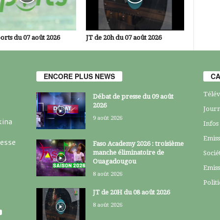
orts du 07 août 2026
JT de 20h du 07 août 2026
ENCORE PLUS NEWS
CA
Télév
Débat de presse du 09 août
2026
Journ
9 août 2026
kina
Infos
Emiss
resse
Faso Academy 2026 : troisième
manche éliminatoire de
Socié
Ouagadougou
Emiss
8 août 2026
Polit
JT de 20H du 08 août 2026
8 août 2026