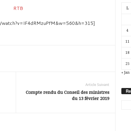
L
com/watch?v=IF4dRMzuPfM&w=560&h=315]
4
11
18
25
« Jan
Article Suivant
Re
Compte rendu du Conseil des ministres
du 13 février 2019