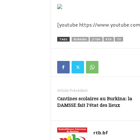
é
v
i
s
[youtube https://www.youtube.
i
o
n
TAGS
BURKINA
JT13H
RTB
TV
d
u
B
u
r
k
i
Article Précédent
n
a
Cantines scolaires au Burkina: la
DAMSSE fait l’état des lieux
rtb.bf