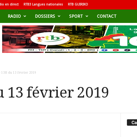
io en direct
RTB3 Langues nationales
RTB GUIRIKO
RADIO
DOSSIERS
SPORT
CONTACT
e 13H du 13 février 2019
u 13 février 2019
Ca