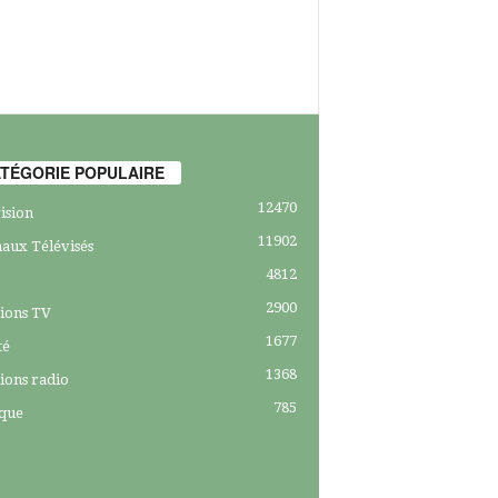
TÉGORIE POPULAIRE
12470
ision
11902
aux Télévisés
4812
2900
ions TV
1677
té
1368
ions radio
785
ique