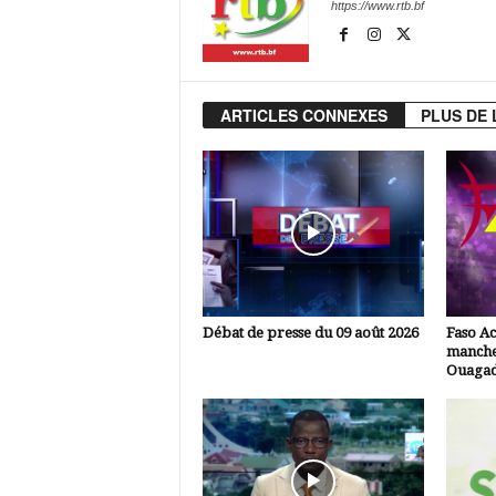
https://www.rtb.bf
ARTICLES CONNEXES
PLUS DE 
Débat de presse du 09 août 2026
Faso Ac
manche
Ouaga