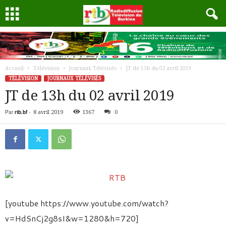
Accueil
Télévision
Journaux Télévisés
JT de 13h du 02 avril 2019
TÉLÉVISION
JOURNAUX TÉLÉVISÉS
JT de 13h du 02 avril 2019
Par
rtb.bf
-
8 avril 2019
1367
0
[youtube https://www.youtube.com/watch?
v=HdSnCj2g8sI&w=1280&h=720]