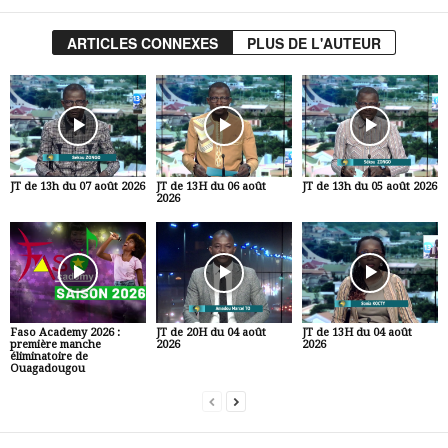
ARTICLES CONNEXES
PLUS DE L'AUTEUR
JT de 13h du 07 août 2026
JT de 13H du 06 août
JT de 13h du 05 août 2026
2026
Faso Academy 2026 :
JT de 20H du 04 août
JT de 13H du 04 août
première manche
2026
2026
éliminatoire de
Ouagadougou