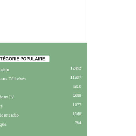
TÉGORIE POPULAIRE
12462
ision
11897
aux Télévisés
4810
2898
ions TV
1677
té
1368
ions radio
784
ique