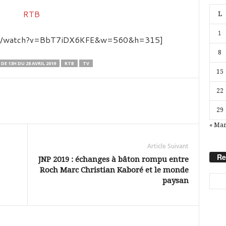
L
1
com/watch?v=BbT7iDX6KFE&w=560&h=315]
8
 DE 13H DU 28 AVRIL 2019
RTB
TV
15
22
29
« Ma
Article Suivant
Re
JNP 2019 : échanges à bâton rompu entre
Roch Marc Christian Kaboré et le monde
paysan