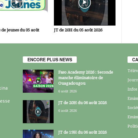
 de jeunes du 05 août
JT de 20H du 05 août 2026
ENCORE PLUS NEWS
CA
Télév
Faso Academy 2026 : Seconde
manche éliminatoire de
Journ
Ouagadougou
kina
Infos
6 août 2026
Emiss
resse
JT de 20H du 06 août 2026
Socié
6 août 2026
Emiss
Polit
JT de 19H du 06 août 2026