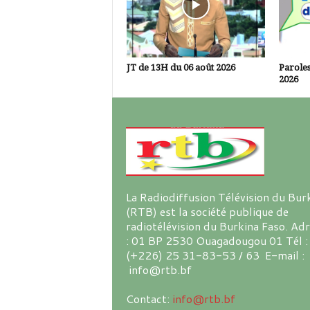
JT de 13H du 06 août 2026
Paroles
2026
La Radiodiffusion Télévision du Bur
(RTB) est la société publique de
radiotélévision du Burkina Faso. Ad
: 01 BP 2530 Ouagadougou 01 Tél :
(+226) 25 31-83-53 / 63 E-mail :
info@rtb.bf
Contact:
info@rtb.bf