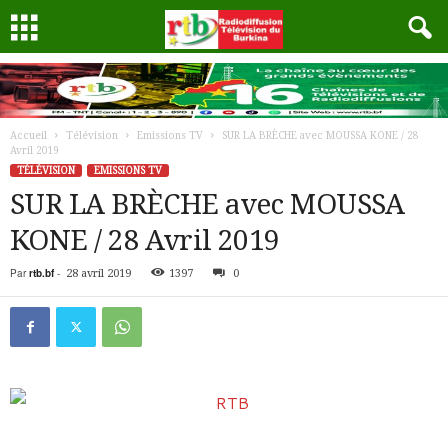
Accueil
Télévision
Emissions TV
SUR LA BRÈCHE avec MOUSSA KONE / 28
Avril 2019
TÉLÉVISION
EMISSIONS TV
SUR LA BRÈCHE avec MOUSSA
KONE / 28 Avril 2019
Par
rtb.bf
-
28 avril 2019
1397
0