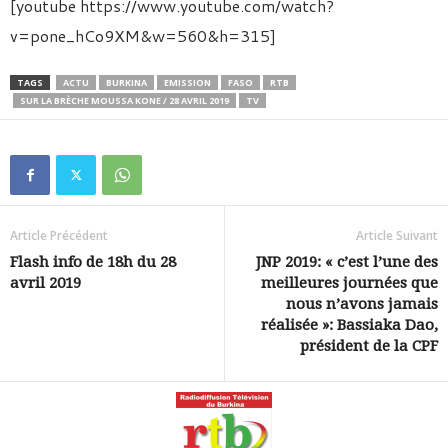
[youtube https://www.youtube.com/watch?
v=pone_hCo9XM&w=560&h=315]
TAGS
ACTU
BURKINA
EMISSION
FASO
RTB
SUR LA BRÈCHE MOUSSA KONE / 28 AVRIL 2019
TV
Article Précédent
Article Suivant
Flash info de 18h du 28
JNP 2019: « c’est l’une des
avril 2019
meilleures journées que
nous n’avons jamais
réalisée »: Bassiaka Dao,
président de la CPF