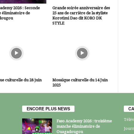
cademy 2026 : Seconde
Grande soirée anniversaire des
 éliminatoire de
25 ans de carrière de la styliste
dougou
Korotimi Dao dit KORO DK
STYLE
e culturelle du 28 juin
Mosaïque culturelle du 14 Juin
2025
ENCORE PLUS NEWS
CA
Télév
Faso Academy 2026 : troisième
manche éliminatoire de
Journ
Ouagadougou