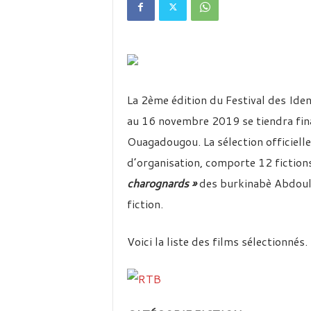
é
v
i
s
i
o
n
La 2ème édition du Festival des Iden
d
u
au 16 novembre 2019 se tiendra fi
B
Ouagadougou. La sélection officielle
u
r
d’organisation, comporte 12 fiction
k
charognards »
des burkinabè Abdoulay
i
fiction.
n
a
Voici la liste des films sélectionnés.