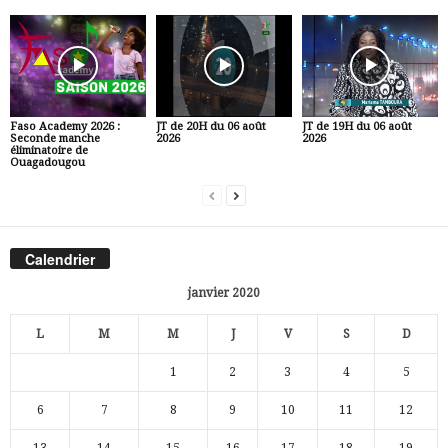
Faso Academy 2026 :
JT de 20H du 06 août
JT de 19H du 06 août
Seconde manche
2026
2026
éliminatoire de
Ouagadougou
Calendrier
janvier 2020
L
M
M
J
V
S
D
1
2
3
4
5
6
7
8
9
10
11
12
13
14
15
16
17
18
19