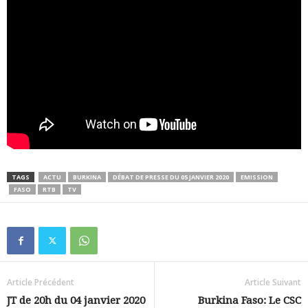
TAGS
ACTU
BURKINA
DÉBAT DE PRESSE DU 05 JANVIER 2020
EMISSION
FASO
RTB
TV
Article Précédent
Article Suivant
JT de 20h du 04 janvier 2020
Burkina Faso: Le CSC