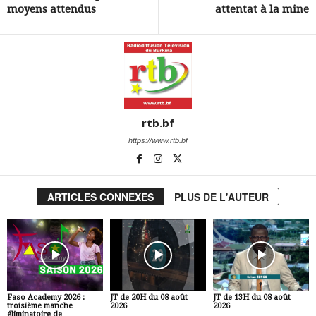
moyens attendus
attentat à la mine
rtb.bf
https://www.rtb.bf
ARTICLES CONNEXES
PLUS DE L'AUTEUR
Faso Academy 2026 :
JT de 20H du 08 août
JT de 13H du 08 août
troisième manche
2026
2026
éliminatoire de