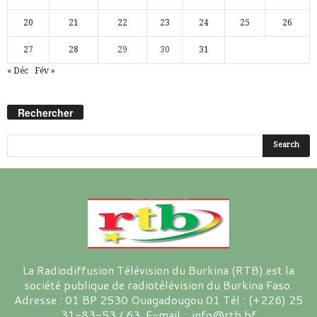
20
21
22
23
24
25
26
27
28
29
30
31
« Déc
Fév »
Rechercher
La Radiodiffusion Télévision du Burkina (RTB) est la
société publique de radiotélévision du Burkina Faso.
Adresse : 01 BP 2530 Ouagadougou 01 Tél : (+226) 25
31-83-53 / 63 E-mail : info@rtb.bf