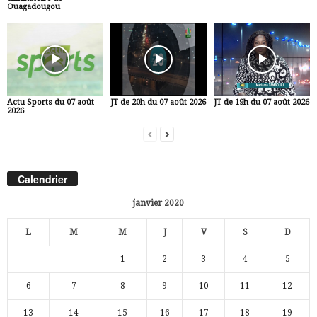
Ouagadougou
Actu Sports du 07 août
JT de 20h du 07 août 2026
JT de 19h du 07 août 2026
2026
Calendrier
janvier 2020
L
M
M
J
V
S
D
1
2
3
4
5
6
7
8
9
10
11
12
13
14
15
16
17
18
19