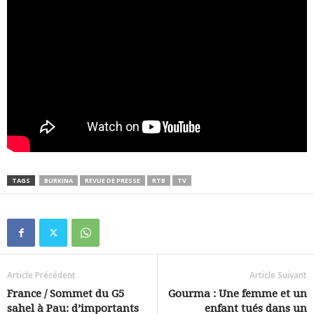
TAGS
BURKINA
REVUE DE PRESSE
RTB
TV
Article Précédent
Article Suivant
France / Sommet du G5
Gourma : Une femme et un
sahel à Pau: d’importants
enfant tués dans un