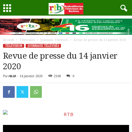
Accueil
Télévision
Journaux Télévisés
Revue de presse du 14 janvier 2020
TÉLÉVISION
JOURNAUX TÉLÉVISÉS
Revue de presse du 14 janvier
2020
Par
rtb.bf
-
14 janvier 2020
2108
0