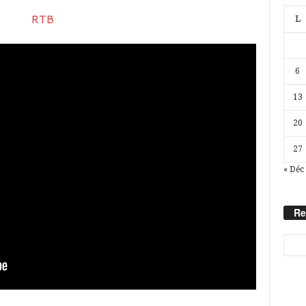
L
6
13
20
27
« Déc
Re