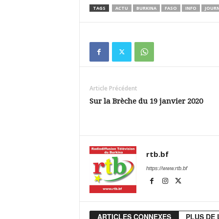
TAGS
ACTU
BURKINA
FASO
INFO
JOUR
Article Précédent
Sur la Brèche du 19 janvier 2020
rtb.bf
https://www.rtb.bf
ARTICLES CONNEXES
PLUS DE 