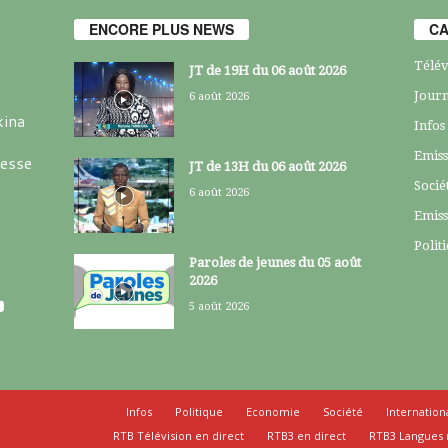
ENCORE PLUS NEWS
CA
Télév
JT de 19H du 06 août 2026
Journ
6 août 2026
kina
Infos
Emiss
resse
JT de 13H du 06 août 2026
Socié
6 août 2026
Emiss
Polit
Paroles de jeunes du 05 août
2026
5 août 2026
Infos
Politique
Economie
Société
Internation
RTB Télévision en direct
RTB3 en direct
RTB3 Langues 