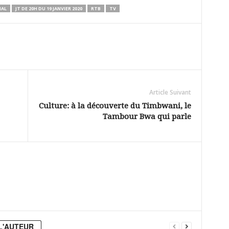
NAL
JT DE 20H DU 19 JANVIER 2020
RTB
TV
Article Suivant
Culture: à la découverte du Timbwani, le
Tambour Bwa qui parle
L'AUTEUR