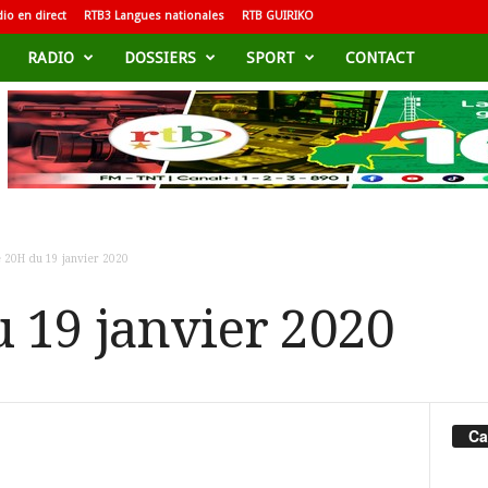
io en direct
RTB3 Langues nationales
RTB GUIRIKO
RADIO
DOSSIERS
SPORT
CONTACT
e 20H du 19 janvier 2020
u 19 janvier 2020
Ca