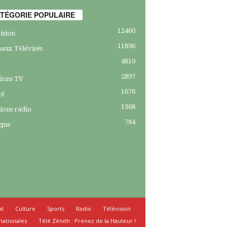
TÉGORIE POPULAIRE
12460
ision
11896
aux Télévisés
4810
2897
ions TV
1676
té
1368
ions radio
784
ique
al
Culture
Sports
Radio
Télévision
nationales
Télé Zénith : Prenez de la Hauteur !