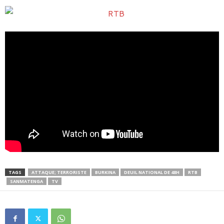
TAGS
ATTAQUE; TERRORISTE
BURKINA
DEUIL NATIONAL DE 48H
RTB
SANMATENGA
TV