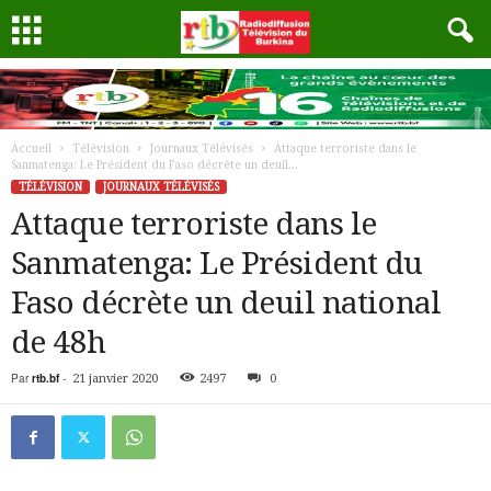
Accueil
Télévision
Journaux Télévisés
Attaque terroriste dans le
Sanmatenga: Le Président du Faso décrète un deuil...
TÉLÉVISION
JOURNAUX TÉLÉVISÉS
Attaque terroriste dans le
Sanmatenga: Le Président du
Faso décrète un deuil national
de 48h
Par
rtb.bf
-
21 janvier 2020
2497
0