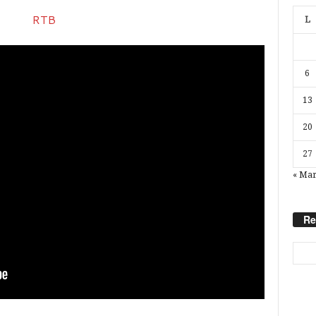
L
6
13
20
27
« Ma
Re