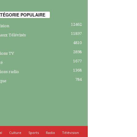
TÉGORIE POPULAIRE
12462
ision
11897
aux Télévisés
4810
2898
ions TV
1677
té
1368
ions radio
784
ique
al
Culture
Sports
Radio
Télévision