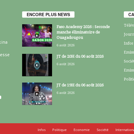
ENCORE PLUS NEWS
CA
Télév
Faso Academy 2026 : Seconde
manche éliminatoire de
Journ
Ouagadougou
kina
Infos
6 août 2026
Emiss
resse
JT de 20H du 06 août 2026
Socié
6 août 2026
Emiss
Polit
JT de 19H du 06 août 2026
6 août 2026
Infos
Politique
Economie
Société
Internation