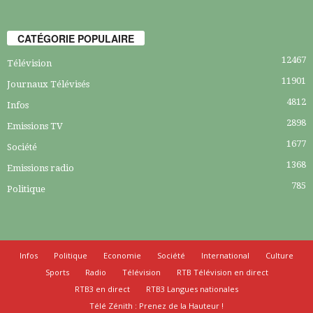
CATÉGORIE POPULAIRE
12467
Télévision
11901
Journaux Télévisés
4812
Infos
2898
Emissions TV
1677
Société
1368
Emissions radio
785
Politique
Infos
Politique
Economie
Société
International
Culture
Sports
Radio
Télévision
RTB Télévision en direct
RTB3 en direct
RTB3 Langues nationales
Télé Zénith : Prenez de la Hauteur !