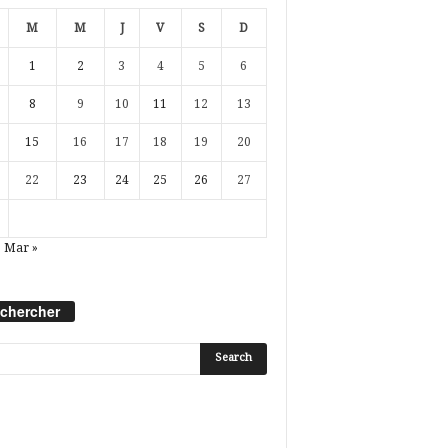
M
M
J
V
S
D
1
2
3
4
5
6
8
9
10
11
12
13
15
16
17
18
19
20
22
23
24
25
26
27
Mar »
chercher