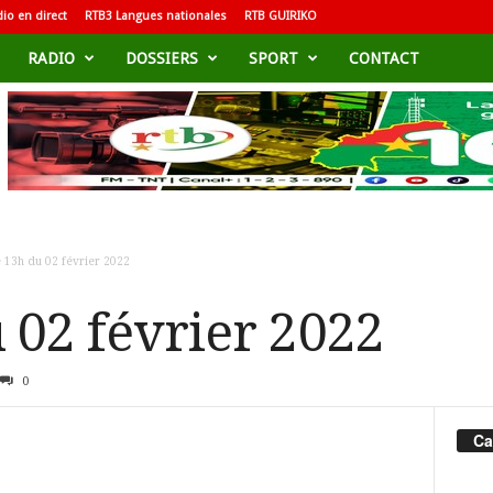
io en direct
RTB3 Langues nationales
RTB GUIRIKO
RADIO
DOSSIERS
SPORT
CONTACT
e 13h du 02 février 2022
 02 février 2022
0
Ca