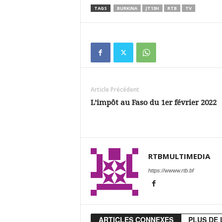
TAGS
BURKINA
JT13H
RTB
TV
Article Précédent
L’impôt au Faso du 1er février 2022
RTBMULTIMEDIA
https://wwww.rtb.bf
ARTICLES CONNEXES
PLUS DE 