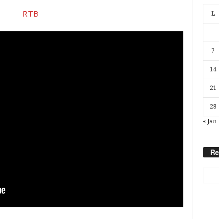
L
7
14
21
28
« Jan
Re