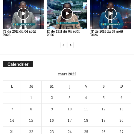
JT de 20H du 04 août
JT de 13H du 04 août
JT de 20H du 03 août
2026
2026
2026
Calendrier
mars 2022
L
M
M
J
V
S
D
1
2
3
4
5
6
7
8
9
10
11
12
13
14
15
16
17
18
19
20
21
22
23
24
25
26
27