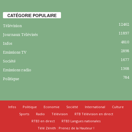
CATÉGORIE POPULAIRE
12462
Télévision
11897
Journaux Télévisés
4810
Infos
2898
Emissions TV
1677
Société
1368
Emissions radio
784
Politique
Infos
Politique
Economie
Société
International
Culture
Sports
Radio
Télévision
RTB Télévision en direct
RTB3 en direct
RTB3 Langues nationales
Télé Zénith : Prenez de la Hauteur !