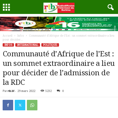
Accueil
Infos
Communauté d’Afrique de l’Est : un sommet extraordinaire a lieu
pour décider...
INFOS
INTERNATIONAL
POLITIQUE
Communauté d’Afrique de l’Est :
un sommet extraordinaire a lieu
pour décider de l’admission de
la RDC
Par
rtb.bf
-
29 mars 2022
5232
0