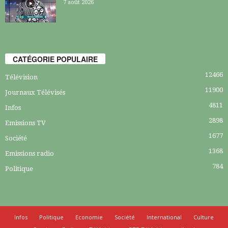
7 août 2026
CATÉGORIE POPULAIRE
12466
Télévision
11900
Journaux Télévisés
4811
Infos
2898
Emissions TV
1677
Société
1368
Emissions radio
784
Politique
Infos
Politique
Economie
Société
International
Culture