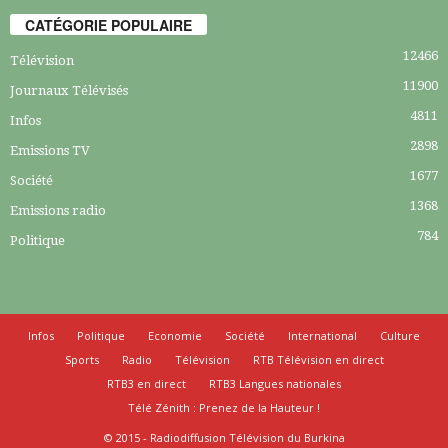
CATÉGORIE POPULAIRE
12466
Télévision
11900
Journaux Télévisés
4811
Infos
2898
Emissions TV
1677
Société
1368
Emissions radio
784
Politique
Infos
Politique
Economie
Société
International
Culture
Sports
Radio
Télévision
RTB Télévision en direct
RTB3 en direct
RTB3 Langues nationales
Télé Zénith : Prenez de la Hauteur !
© 2015 - Radiodiffusion Télévision du Burkina