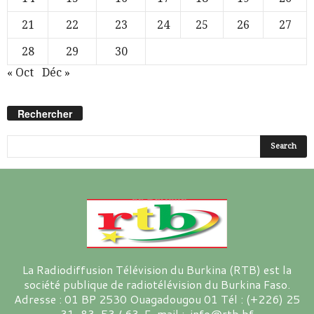
21
22
23
24
25
26
27
28
29
30
« Oct
Déc »
Rechercher
La Radiodiffusion Télévision du Burkina (RTB) est la
société publique de radiotélévision du Burkina Faso.
Adresse : 01 BP 2530 Ouagadougou 01 Tél : (+226) 25
31-83-53 / 63 E-mail : info@rtb.bf